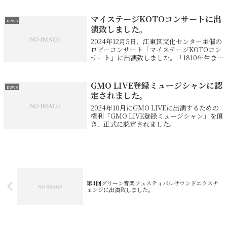
位に入賞致しました。このコンクールは3つ
の部門に分かれ、エンターテイメント部門、
芸術部門未成年の部と成年の部があり...
マイステージKOTOコンサートに出
news
演致しました。
2024年12月5日、江東区文化センター主催の
ロビーコンサート「マイステージKOTOコン
サート」に出演致しました。「1810年生まれ
の作曲家」と題した内容で、シューマンの
「子供の情景」から7曲、ショパンのワルツ
を4曲とマズルカ4曲に、アンコ...
GMO LIVE登録ミュージシャンに認
news
定されました。
2024年10月にGMO LIVEに出演するための
権利「GMO LIVE登録ミュージシャン」を頂
き、正式に認定されました。
第4回グリーン音楽フェスティバルサウンドエクスチ
ェンジに出演致しました。