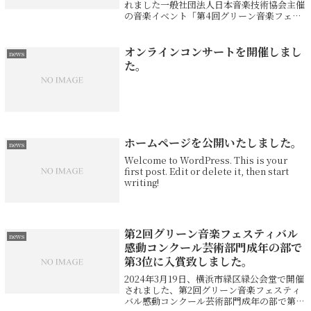
れました一般社団法人日本音楽技術協会主催
の音楽イベント「第4回グリーン音楽フェス
ティバルサウンドエクスチェンジ」に出演致
しました。オールショパンプログラムで、ワ
ルツ3曲、ポロネーズ第1番、マズル...
オンラインコンサートを開催しまし
news
た。
ホームページを公開いたしました。
news
Welcome to WordPress. This is your
first post. Edit or delete it, then start
writing!
第2回グリーン音楽フェスティバル
news
感動コンクール芸術部門成年の部で
第3位に入賞致しました。
2024年3月19日、横浜市緑区緑公会堂で開催
されました、第2回グリーン音楽フェスティ
バル感動コンクール芸術部門成年の部で第3